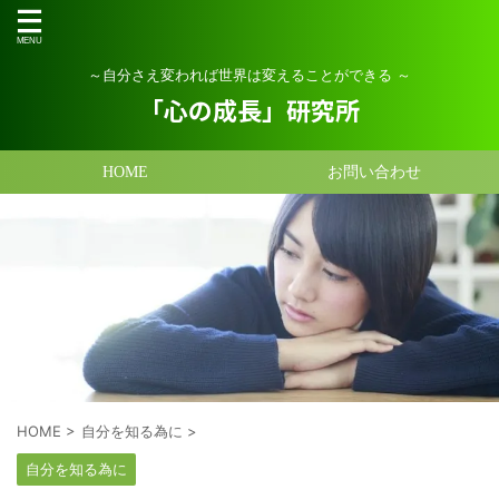
～自分さえ変われば世界は変えることができる ～
「心の成長」研究所
HOME
お問い合わせ
HOME
>
自分を知る為に
>
自分を知る為に