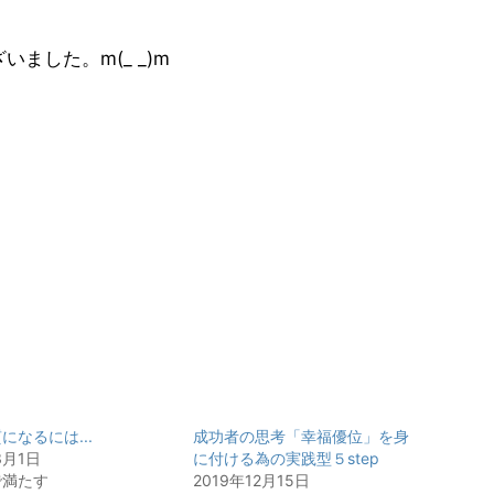
ました。m(_ _)m
になるには...
成功者の思考「幸福優位」を身
3月1日
に付ける為の実践型５step
で満たす
2019年12月15日