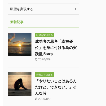
願望を実現する
新着記事
願望を実現する
成功者の思考「幸福優
位」を身に付ける為の実
践型５step
2020/9/9
行動力を上げる
「やりたいことはあるん
だけど、できない。」そ
んな時
2020/9/9