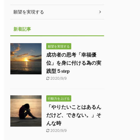
願望を実現する
新着記事
願望を実現する
成功者の思考「幸福優
位」を身に付ける為の実
践型５step
2020/9/9
行動力を上げる
「やりたいことはあるん
だけど、できない。」そ
んな時
2020/9/9