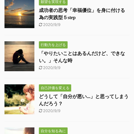
願望を実現する
成功者の思考「幸福優位」を身に付ける
為の実践型５step
2020/9/9
行動力を上げる
「やりたいことはあるんだけど、できな
い。」そんな時
2020/9/9
自己評価を変える
どうして「自分が悪い...」と思ってしまう
んだろう？
2020/9/9
自分を知る為に