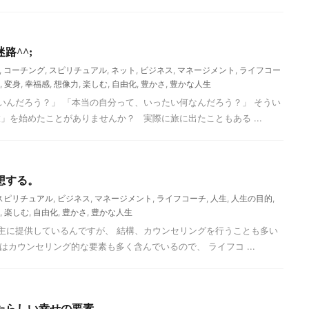
路^^;
,
コーチング
,
スピリチュアル
,
ネット
,
ビジネス
,
マネージメント
,
ライフコー
,
変身
,
幸福感
,
想像力
,
楽しむ
,
自由化
,
豊かさ
,
豊かな人生
んだろう？」 「本当の自分って、いったい何なんだろう？」 そうい
」を始めたことがありませんか？ 実際に旅に出たこともある ...
想する。
スピリチュアル
,
ビジネス
,
マネージメント
,
ライフコーチ
,
人生
,
人生の目的
,
,
楽しむ
,
自由化
,
豊かさ
,
豊かな人生
主に提供しているんですが、 結構、カウンセリングを行うことも多い
はカウンセリング的な要素も多く含んでいるので、 ライフコ ...
たらしい幸せの要素