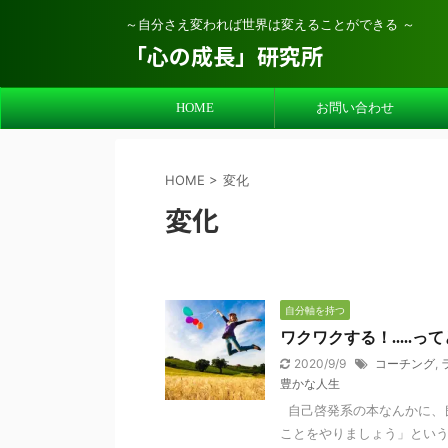
～自分さえ変われば世界は変えることができる ～
「心の成長」研究所
HOME
お問い合わせ
HOME
>
変化
変化
自分軸を持つ
ワクワクする！.....
2020/9/9
コーチング
,
豊かな人生
自己啓発系の本なんかに、良
ことをやりましょう」という