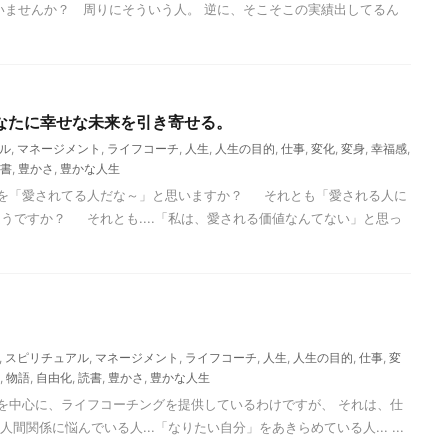
いませんか？ 周りにそういう人。 逆に、そこそこの実績出してるん
なたに幸せな未来を引き寄せる。
ル
,
マネージメント
,
ライフコーチ
,
人生
,
人生の目的
,
仕事
,
変化
,
変身
,
幸福感
,
書
,
豊かさ
,
豊かな人生
「愛されてる人だな～」と思いますか？ それとも「愛される人に
うですか？ それとも....「私は、愛される価値なんてない」と思っ
,
スピリチュアル
,
マネージメント
,
ライフコーチ
,
人生
,
人生の目的
,
仕事
,
変
,
物語
,
自由化
,
読書
,
豊かさ
,
豊かな人生
を中心に、ライフコーチングを提供しているわけですが、 それは、仕
人間関係に悩んでいる人...「なりたい自分」をあきらめている人... ...