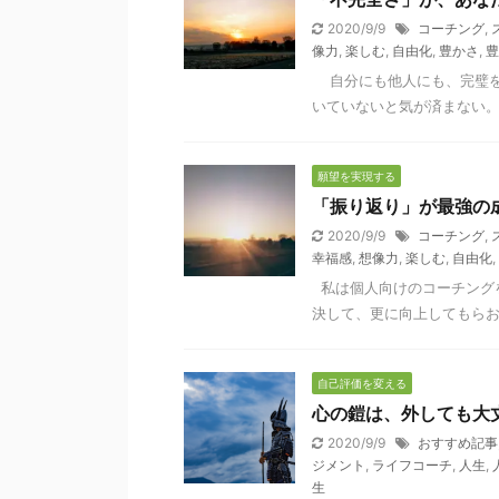
2020/9/9
コーチング
,
像力
,
楽しむ
,
自由化
,
豊かさ
,
豊
自分にも他人にも、完璧を
いていないと気が済まない。 そ
願望を実現する
「振り返り」が最強の
2020/9/9
コーチング
,
幸福感
,
想像力
,
楽しむ
,
自由化
,
私は個人向けのコーチング
決して、更に向上してもらお
自己評価を変える
心の鎧は、外しても大
2020/9/9
おすすめ記事
ジメント
,
ライフコーチ
,
人生
,
生