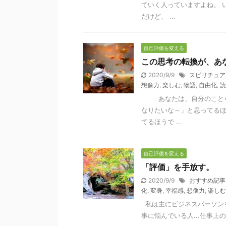
ていく人っていますよね。 
だけど、 ...
自己評価を変える
この思考の転換が、あ
2020/9/9
スピリチュア
想像力
,
楽しむ
,
物語
,
自由化
,
読
あなたは、自分のことを
なりたいな～」と思ってるほ
てるほうで ...
自己評価を変える
「評価」を手放す。
2020/9/9
おすすめ記事
化
,
変身
,
幸福感
,
想像力
,
楽しむ
私は主にビジネスパーソン
事に悩んでいる人...仕事上の