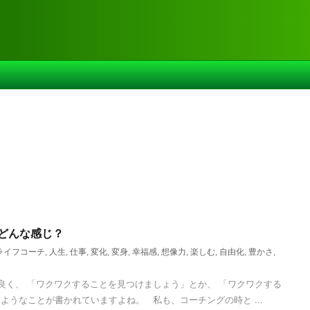
ってどんな感じ？
ライフコーチ
,
人生
,
仕事
,
変化
,
変身
,
幸福感
,
想像力
,
楽しむ
,
自由化
,
豊かさ
,
く、 「ワクワクすることを見つけましょう」とか、 「ワクワクする
ようなことが書かれていますよね。 私も、コーチングの時と ...