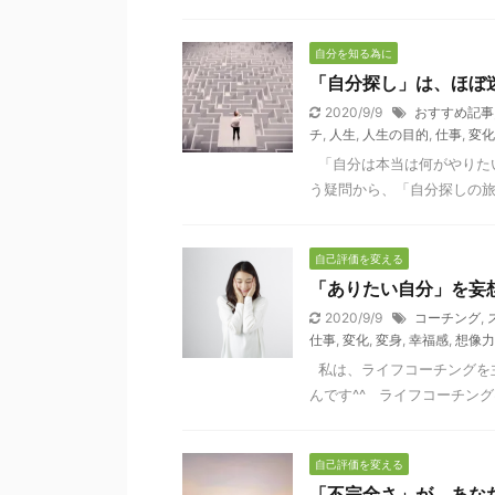
自分を知る為に
「自分探し」は、ほぼ迷
2020/9/9
おすすめ記事
チ
,
人生
,
人生の目的
,
仕事
,
変化
「自分は本当は何がやりたい
う疑問から、「自分探しの旅
自己評価を変える
「ありたい自分」を妄
2020/9/9
コーチング
,
仕事
,
変化
,
変身
,
幸福感
,
想像力
私は、ライフコーチングを
んです^^ ライフコーチング
自己評価を変える
「不完全さ」が、あな