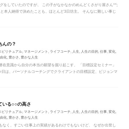
グをしていたのですが、 この子がなかなかのめんどくさがり屋さん^^;
と本人納得で決めたことも、ほとんど3日坊主。 そんなに難しい事じ
あんの？
スピリチュアル
,
マネージメント
,
ライフコーチ
,
人生
,
人生の目的
,
仕事
,
変化
,
由化
,
豊かさ
,
豊かな人生
潜在意識から自分の本当の願望を掘り起こす、 「目標設定セミナー」
今日は、パーソナルコーチングでクライアントの目標設定、ビジョンマ
ている○○の高さ
スピリチュアル
,
マネージメント
,
ライフコーチ
,
人生
,
人生の目的
,
仕事
,
変化
,
由化
,
豊かさ
,
豊かな人生
もなく、すごい仕事上の実績があるわけでもないけど、 なぜか出世し