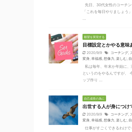
先日、30代女性のコーチン
「これを毎日やりましょう」
...
願望を実現する
目標設定とかやる意味
2020/9/9
コーチング
,
変身
,
幸福感
,
想像力
,
楽しむ
,
自
私は毎年、年末か年始に、
というのをやるんですが、 
ップ作り ...
自己成長の為に
出世する人が身につけ
2020/9/9
コーチング
,
変身
,
幸福感
,
想像力
,
楽しむ
,
自
仕事がすごくできるわけで