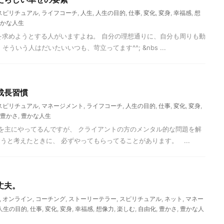
スピリチュアル
,
ライフコーチ
,
人生
,
人生の目的
,
仕事
,
変化
,
変身
,
幸福感
,
想
かな人生
求めようとする人がいますよね。 自分の理想通りに、自分も周りも動
ういう人はだいたいいつも、苛立ってます^^; &nbs ...
成長習慣
スピリチュアル
,
マネージメント
,
ライフコーチ
,
人生の目的
,
仕事
,
変化
,
変身
,
豊かさ
,
豊かな人生
を主にやってるんですが、 クライアントの方のメンタル的な問題を解
うと考えたときに、 必ずやってもらってることがあります。 ...
丈夫。
,
オンライン
,
コーチング
,
ストーリーテラー
,
スピリチュアル
,
ネット
,
マネー
人生の目的
,
仕事
,
変化
,
変身
,
幸福感
,
想像力
,
楽しむ
,
自由化
,
豊かさ
,
豊かな人